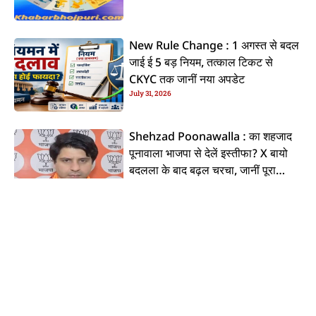
New Rule Change : 1 अगस्त से बदल
जाई ई 5 बड़ नियम, तत्काल टिकट से
CKYC तक जानीं नया अपडेट
July 31, 2026
Shehzad Poonawalla : का शहजाद
पूनावाला भाजपा से देलें इस्तीफा? X बायो
बदलला के बाद बढ़ल चरचा, जानीं पूरा
July 31, 2026
ममिला
PM Modi AI Deepfake Video
Case : मेटा इंडिया प्रमुख अरुण श्रीनिवास
पs एफआईआर, जानीं पूरा ममिला
July 31, 2026