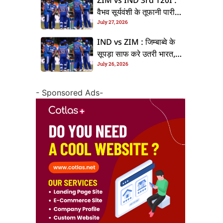
ZIM vs IND 3rd T20I :
वैभव सूर्यवंशी के तूफानी पारी
July 27, 2026
से भारत के सीरीज पs क्लीन
स्वीप, जिम्बाब्वे 35 रन से
IND vs ZIM : जिम्बाब्वे के
हारल
सूपड़ा साफ करे उतरी भारत,
July 26, 2026
रिंकू सिंह के जगह सूर्यांश शेडगे
के मिल सकेला मवका
- Sponsored Ads-