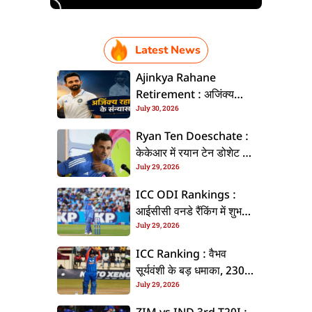
Latest News
Ajinkya Rahane
Retirement : अजिंक्य
July 30, 2026
रहाणे इंटरनेशनल क्रिकेट से
ललें संन्यास, सोशल मीडिया
Ryan Ten Doeschate :
पs पोस्ट कs के कइलें एलान
केकेआर में रयान टेन डोशेट के
July 29, 2026
वापसी, हेड ऑफ क्रिकेट
स्ट्रेटजी के जिम्मेदारी संभरिहें
ICC ODI Rankings :
आईसीसी वनडे रैंकिंग में शुभमन
July 29, 2026
गिल बनलें नंबर-1, टॉप-5 में
भारत के तीन बल्लेबाज
ICC Ranking : वैभव
सूर्यवंशी के बड़ धमाका, 230
July 29, 2026
स्थान के छलांग लगा के पहुंचलें
48वां नंबर पs