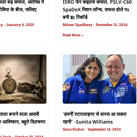
र बड़ कमाल, अंतरिक्ष में
ISRO फेर कइलस कमाल, PSLV-C60
बिया के बीज, जल्दिए
SpaDeX मिशन लॉन्च, सफल होले पs
बनी इs रिकॉर्ड
ay
January 4, 2025
Minee Upadhyay
December 31, 2024
Read More »
ाला बनाने वाला आदमी
‘हमनीं स्टारलाइनर से वापस आ सकत
के आविष्कार, बहुते दिलचस्प
रहनी’ -Sunita Williams
Sonu Kishor
September 14, 2024
ri Desk
October 29, 2024