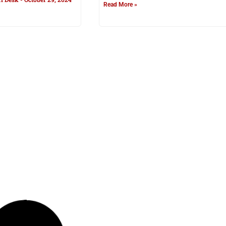
Read More »
अंतरिक्ष क्षेत्र में एगो
हो गईल बा पूरा तैयारी… अब से कुछे देर में
 भारत लॉन्च कइलस आपन
ISRO लॉन्च करीं EOS-08
 हाइब्रिड रॉकेट
Minee Upadhyay
August 16, 2024
ugust 24, 2024
Read More »