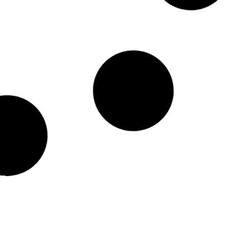
ं बदलल बहुत आसान हो गईल,
Google उपयोगकर्ता के मांग पूरा कइलस,
के मदद से
ले आईल threat intelligence AI,
 पवले
साइबर हमला प ‘ब्रेक’ लगाई
une 2, 2024
Raj Nandani
May 15, 2024
Read More »