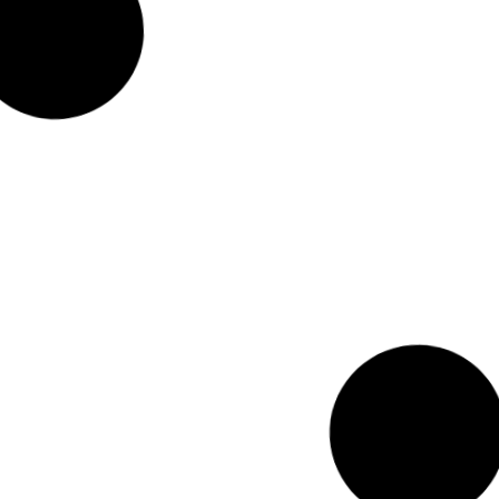
ट आ गइल बा, इंसान
ADRDE: आरएलवी लेएक्स-3 मिशन
ूस करी, कबो हँसी, कबो
पुष्पक के परीक्षण में ब्रेक पैराशूट के सफल
परीक्षण, वैज्ञानिक देले बधाई
uly 8, 2024
Sonu Kishor
June 24, 2024
Read More »