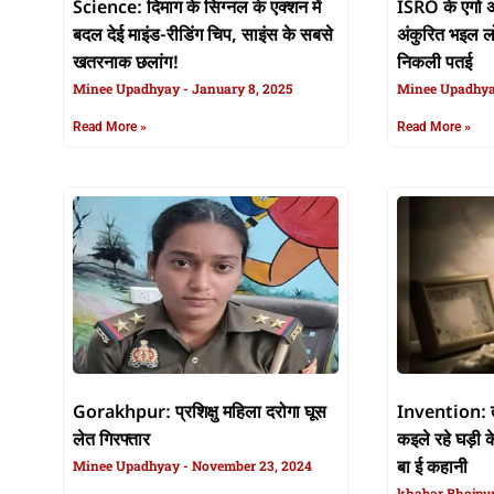
Science: दिमाग के सिग्नल के एक्शन में
ISRO के एगो अउ
बदल देई माइंड-रीडिंग चिप, साइंस के सबसे
अंकुरित भइल लो
खतरनाक छलांग!
निकली पतई
Minee Upadhyay
January 8, 2025
Minee Upadhy
Read More »
Read More »
Gorakhpur: प्रशिक्षु महिला दरोगा घूस
Invention: त
लेत गिरफ्तार
कइले रहे घड़ी 
Minee Upadhyay
November 23, 2024
बा ई कहानी
khabar Bhojpu