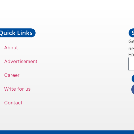
एआई सॉफ्टवेयर इंजीनियर’
, अमेरिका के डेविन के भारत
वाब
pril 6, 2024