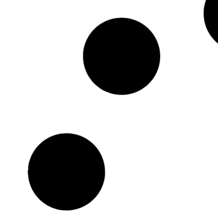
HIV Vaccine: अब महिला के HIV
‘इमोशनल’ रोबो
संक्रमण के खतरा ना होई! AIDS से बचावे
जइसन भाव महस
के दवाई आ गइल बा, दाम भी बहुत कम बा
क्रोध देखाई!
Khabar Editor
August 1, 2024
Raj Nandani
J
Read More »
Read More »