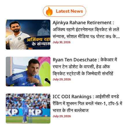
Latest News
Ajinkya Rahane Retirement :
अजिंक्य रहाणे इंटरनेशनल क्रिकेट से ललें
संन्यास, सोशल मीडिया पs पोस्ट कs के
July 30, 2026
कइलें एलान
Ryan Ten Doeschate : केकेआर में
रयान टेन डोशेट के वापसी, हेड ऑफ
क्रिकेट स्ट्रेटजी के जिम्मेदारी संभरिहें
July 29, 2026
ICC ODI Rankings : आईसीसी वनडे
रैंकिंग में शुभमन गिल बनलें नंबर-1, टॉप-5 में
भारत के तीन बल्लेबाज
July 29, 2026