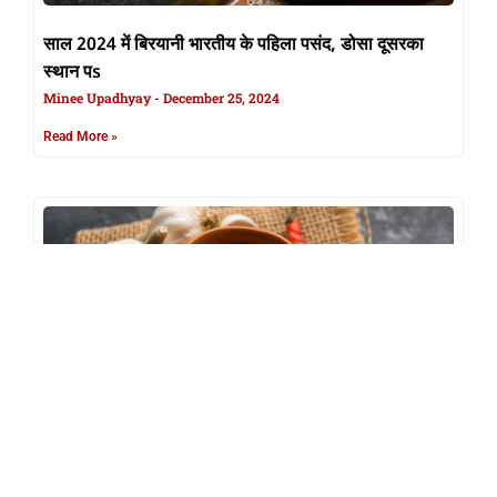
साल 2024 में बिरयानी भारतीय के पहिला पसंद, डोसा दूसरका
स्थान पs
Minee Upadhyay
December 25, 2024
Read More »
रेसपी: विंटर खातीर परफेक्ट रेसिपी चटक स्वाद वाला राजस्थानी
लहसुन के चटनी , खाते खोल दी कुल्ही टेस्ट बड्स