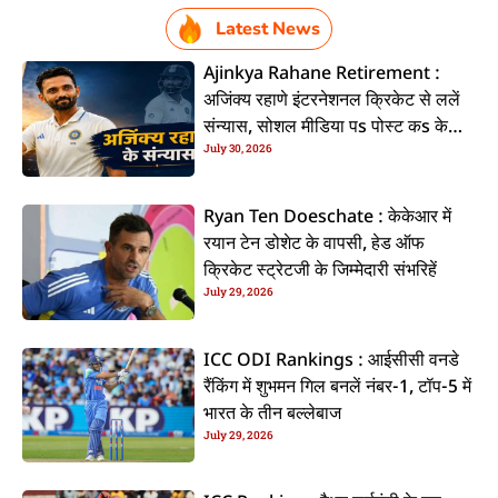
Latest News
Ajinkya Rahane Retirement :
अजिंक्य रहाणे इंटरनेशनल क्रिकेट से ललें
संन्यास, सोशल मीडिया पs पोस्ट कs के
July 30, 2026
कइलें एलान
Ryan Ten Doeschate : केकेआर में
रयान टेन डोशेट के वापसी, हेड ऑफ
क्रिकेट स्ट्रेटजी के जिम्मेदारी संभरिहें
July 29, 2026
ICC ODI Rankings : आईसीसी वनडे
रैंकिंग में शुभमन गिल बनलें नंबर-1, टॉप-5 में
भारत के तीन बल्लेबाज
July 29, 2026