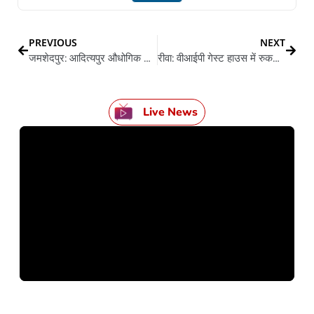
PREVIOUS
NEXT
जमशेदपुर: आदित्यपुर औधोगिक क्षेत्र में ट्रांसपोटर देबू दास के गोली मार के ह्त्या
रीवा: वीआईपी गेस्ट हाउस में रुकल महंत पर नाबालिग से दुष्कर्म के आरोप
Live News