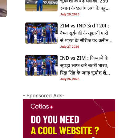
सूर्यवंशी के बड़ धमाका, 230
स्थान के छलांग लगा के पहुंचलें
July 29, 2026
48वां नंबर पs
ZIM vs IND 3rd T20I :
वैभव सूर्यवंशी के तूफानी पारी
से भारत के सीरीज पs क्लीन
July 27, 2026
स्वीप, जिम्बाब्वे 35 रन से
हारल
IND vs ZIM : जिम्बाब्वे के
सूपड़ा साफ करे उतरी भारत,
रिंकू सिंह के जगह सूर्यांश शेडगे
July 26, 2026
के मिल सकेला मवका
- Sponsored Ads-