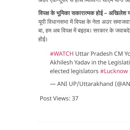
अउर एक-दूसरे से हाथ मिलवने। सीएम योगी अ
विपक्ष के भूमिका सकारात्मक होई – अखिलेश 
यूपी विधानसभा में विपक्ष के नेता अउर समाजव
बा, हम अब विपक्ष में बइठब। सरकार के जवाबद
होई।
#WATCH
Uttar Pradesh CM Yo
Akhilesh Yadav in the Legisla
elected legislators
#Lucknow
— ANI UP/Uttarakhand (@A
Post Views:
37