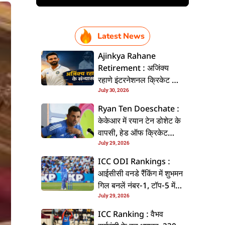
Latest News
Ajinkya Rahane
Retirement : अजिंक्य
रहाणे इंटरनेशनल क्रिकेट से
July 30, 2026
ललें संन्यास, सोशल मीडिया
पs पोस्ट कs के कइलें एलान
Ryan Ten Doeschate :
केकेआर में रयान टेन डोशेट के
वापसी, हेड ऑफ क्रिकेट
July 29, 2026
स्ट्रेटजी के जिम्मेदारी संभरिहें
ICC ODI Rankings :
आईसीसी वनडे रैंकिंग में शुभमन
गिल बनलें नंबर-1, टॉप-5 में
July 29, 2026
भारत के तीन बल्लेबाज
ICC Ranking : वैभव