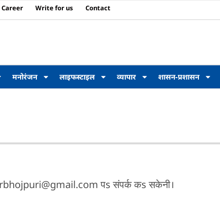
Career
Write for us
Contact
मनोरंजन
लाइफस्टाइल
व्यापार
शासन-प्रशासन
barbhojpuri@gmail.com पs संपर्क कs सकेनी।