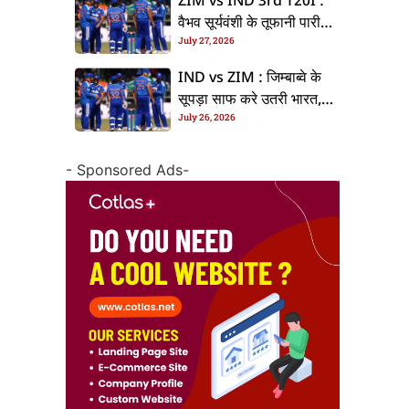
ZIM vs IND 3rd T20I :
वैभव सूर्यवंशी के तूफानी पारी
July 27, 2026
से भारत के सीरीज पs क्लीन
स्वीप, जिम्बाब्वे 35 रन से
IND vs ZIM : जिम्बाब्वे के
हारल
सूपड़ा साफ करे उतरी भारत,
July 26, 2026
रिंकू सिंह के जगह सूर्यांश शेडगे
के मिल सकेला मवका
- Sponsored Ads-