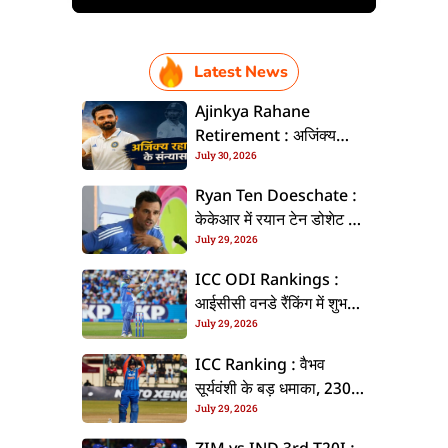
Latest News
Ajinkya Rahane
Retirement : अजिंक्य
July 30, 2026
रहाणे इंटरनेशनल क्रिकेट से
ललें संन्यास, सोशल मीडिया
Ryan Ten Doeschate :
पs पोस्ट कs के कइलें एलान
केकेआर में रयान टेन डोशेट के
July 29, 2026
वापसी, हेड ऑफ क्रिकेट
स्ट्रेटजी के जिम्मेदारी संभरिहें
ICC ODI Rankings :
आईसीसी वनडे रैंकिंग में शुभमन
July 29, 2026
गिल बनलें नंबर-1, टॉप-5 में
भारत के तीन बल्लेबाज
ICC Ranking : वैभव
सूर्यवंशी के बड़ धमाका, 230
July 29, 2026
स्थान के छलांग लगा के पहुंचलें
48वां नंबर पs