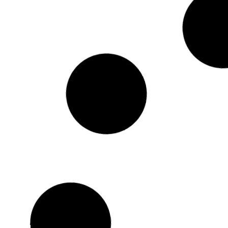
RedmiBook 
Edition के धम
के संगे मिली जब
Anurag Ranja
Read More »
40,000 से कम रेट के लेपटॉप: ई हवें सब
फास्ट प्रोसेसर अउर SSD स्टोरेज वाले
बेस्ट पांच लैपटॉप
कुमार आशू
October 1, 2022
Read More »