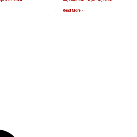
Read More »
: लॉन्च भइल एसर के
Apple MacBook Pro किनी 26,000
पटॉप, फीचर बना दी दीवाना
सस्ता, इहां से करी घर बइठले ऑर्डर
n
March 21, 2023
Anurag Ranjan
December 26, 2022
Read More »