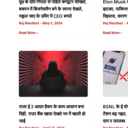
दूध के दाँत गिरला से पहिले कंप्यूटर सीखले,
Elon Musk के
बचपन में बिजनेसमैन बने के सपना देखले,
झटका, पाकिस्त
स्कूल जाए के उमिर में CEO बनले
दिहलस, कारण 
Raj Nandani
May 3, 2024
Raj Nandani
A
Read More »
Read More »
राउर ई 3 आदत हैकर के काम आसान बना
BSNL के ई यो
दिही, राउर बैंक खाता देखते भर में खाली हो
टेंशन बढ़ गइ
जाई
दाम प उपलब्ध
Raj Nandani
April 17, 2024
Raj Nandani
A