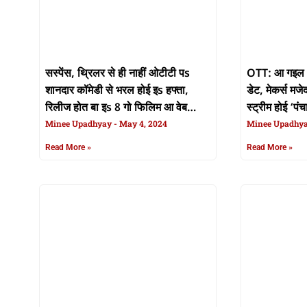
सस्पेंस, थ्रिलर से ही नाहीं ओटीटी पs
OTT: आ गइल ‘प
शानदार कॉमेडी से भरल होई इs हफ्ता,
डेट, मेकर्स मजे
रिलीज होत बा इs 8 गो फिलिम आ वेब
स्ट्रीम होई ‘पं
सीरीज, देखीं पूरा लिस्ट
Minee Upadhyay
May 4, 2024
Minee Upadhy
Read More »
Read More »