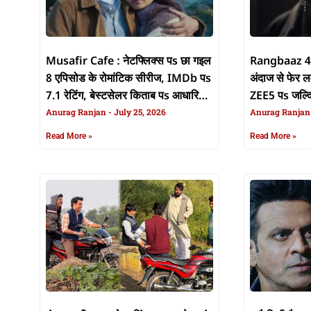
Musafir Cafe : नेटफ्लिक्स पs छा गइल
Rangbaaz 4 : 
8 एपिसोड के रोमांटिक सीरीज, IMDb पs
अंदाज से फेर 
7.1 रेटिंग, बेस्टसेलर किताब पs आधारित
ZEE5 पs जल्दि
बा कहानी
Anurag Ranjan
July 25, 2026
Anurag Ranja
Read More »
Read More »