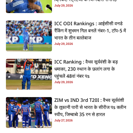
क्रिकेट स्ट्रेटजी के जिम्मेदारी संभरिहें
July 29, 2026
ICC ODI Rankings : आईसीसी वनडे
रैंकिंग में शुभमन गिल बनलें नंबर-1, टॉप-5 में
भारत के तीन बल्लेबाज
July 29, 2026
ICC Ranking : वैभव सूर्यवंशी के बड़
धमाका, 230 स्थान के छलांग लगा के
पहुंचलें 48वां नंबर पs
July 29, 2026
ZIM vs IND 3rd T20I : वैभव सूर्यवंशी
के तूफानी पारी से भारत के सीरीज पs क्लीन
स्वीप, जिम्बाब्वे 35 रन से हारल
July 27, 2026