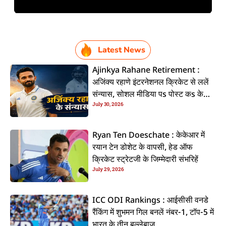
Latest News
Ajinkya Rahane Retirement :
अजिंक्य रहाणे इंटरनेशनल क्रिकेट से ललें
संन्यास, सोशल मीडिया पs पोस्ट कs के
July 30, 2026
कइलें एलान
Ryan Ten Doeschate : केकेआर में
रयान टेन डोशेट के वापसी, हेड ऑफ
क्रिकेट स्ट्रेटजी के जिम्मेदारी संभरिहें
July 29, 2026
ICC ODI Rankings : आईसीसी वनडे
रैंकिंग में शुभमन गिल बनलें नंबर-1, टॉप-5 में
भारत के तीन बल्लेबाज