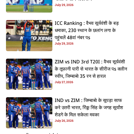
July 29, 2026
ICC Ranking : वैभव सूर्यवंशी के बड़
धमाका, 230 स्थान के छलांग लगा के
पहुंचलें 48वां नंबर पs
July 29, 2026
ZIM vs IND 3rd T20I : वैभव सूर्यवंशी
के तूफानी पारी से भारत के सीरीज पs क्लीन
स्वीप, जिम्बाब्वे 35 रन से हारल
July 27, 2026
IND vs ZIM : जिम्बाब्वे के सूपड़ा साफ
करे उतरी भारत, रिंकू सिंह के जगह सूर्यांश
शेडगे के मिल सकेला मवका
July 26, 2026