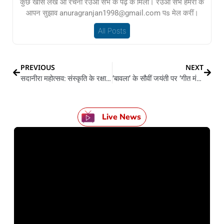
कुछ खास लेख आ रचना रउआ सभे के पढ़े के मिली। रउआ सभे हमरा के
आपन सुझाव anuragranjan1998@gmail.com पs मेल करीं।
All Posts
PREVIOUS
NEXT
सदानीरा महोत्सव: संस्कृति के रक्षा ला मानवीय संवेदना बचावल जरूरी बा…
‘बावला’ के सौवीं जयंती पर ‘गीत मंजरी’ के विमोचन
Live News