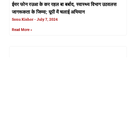
ईयर फोन रउआ के कर रहल बा बर्बाद, स्वास्थ्य विभाग उठवलस
जागरूकता के जिम्मा; यूपी में चलाई अभियान
Sonu Kishor
July 7, 2024
Read More »
iOS 18: नया ऑपरेटिंग सिस्टम के संगे आईफोन के मिल सकत बा
ई AI फीचर्स, देखीं पूरा लिस्ट
khabar Bhojpuri Desk
May 13, 2024