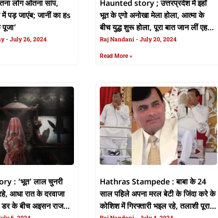
जेतना लोग ओतना सांप,
Haunted story ; उत्तरप्रदेश में इहाँ
ें पड़ जाएंब; जानीं का हs
भूत के एगो अनोखा मेला होला, आत्मा के
 पूजा’
बीच युद्ध शुरू होला, पूरा बात जान लीं एह
ay
July 26, 2024
खास रिपोर्ट में
Raj Nandani
July 20, 2024
Read More »
y : ‘भूत’ लाल चुनरी
Hathras Stampede : बाबा के 24
हे, आधा रात के दरवाजा
साल पहिले अपना मरल बेटी के जिंदा करे के
 डर के बीच अइसन राज
कोशिश में गिरफ्तारी भइल रहे, तलाशी पूरा
uly 6, 2024
Raj Nandani
July 4, 2024