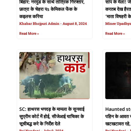
बिहार: नरमुंड के साथे तांत्रिक गिरफ्तार,
सांप के मेला! 
छात्रा के चेहरा पs केमिकल फेंक के
करतब देख हैरत म
कइलस करिया
‘माता विषहरी के
Khabar Bhojpuri Admin
August 8, 2024
Minee Upadhy
Read More »
Read More »
SC: हाथरस भगदड़ के मामला के सुनवाई
Haunted stor
सुप्रीम कोर्ट में होई, सीजेआई याचिका के
पहिन के आवत र
सूचीबद्ध करे के निर्देश देले
खटखटावत रहे,
Raj Nandani
July 9, 2024
Raj Nandani
J