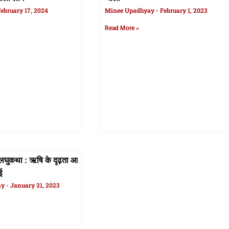
ebruary 17, 2024
Minee Upadhyay
February 1, 2023
Read More »
 लघुकथा : ऋषि के दृढ़ता आ
वास्तु टिप्स : 3 रोटी एक साथ खाना में ना
ई
परोसल जाला, जानीं एकर कारण का बा
ay
January 31, 2023
Minee Upadhyay
January 31, 2023
Read More »