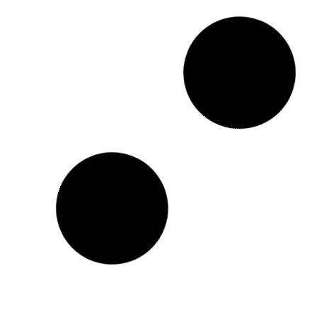
एही से लोग अंधविश्वास में विश्वास करेला
अगर हफ्ता के ए
Minee Upadhyay
January 30, 2023
बानी त सावधान रहीं, हो सकेला धन-दौलत
के नास।
Read More »
Minee Upadhy
Read More »
अंधविश्वास कथा -साहसी राहुल
Minee Upadhyay
January 21, 2023
Read More »
Kanpur: संकट म
के नीचे जरल ज