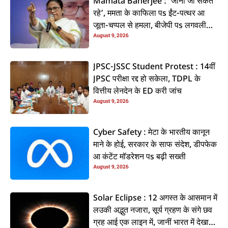
Mamata Banerjee : ‘जानो जा सकत
रहे’, ममता के काफिला पs ईंट-पत्थर आ
जूता-चप्पल से हमला, बीजेपी पs लगवली
August 9, 2026
आरोप
JPSC-JSSC Student Protest : 14वीं
JPSC परीक्षा रद्द हो सकेला, TDPL के
वित्तीय लेनदेन के ED करी जांच
August 9, 2026
Cyber Safety : मेटा के भारतीय कानून
माने के होई, सरकार के साफ संदेश, डीपफेक
आ कंटेंट मॉडरेशन पs बढ़ी सख्ती
August 9, 2026
Solar Eclipse : 12 अगस्त के आसमान में
लउकी अद्भुत नजारा, सूर्य ग्रहण के संगे छव
ग्रह आई एक लाइन में, जानीं भारत में देखाई