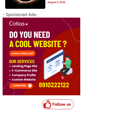
August 9, 2026
दी कि ना?
- Sponsored Ads-
Follow us