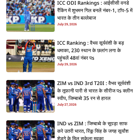
ICC ODI Rankings : आईसीसी वनडे
रैंकिंग में शुभमन गिल बनलें नंबर-1, टॉप-5 में
भारत के तीन बल्लेबाज
July 29, 2026
ICC Ranking : वैभव सूर्यवंशी के बड़
धमाका, 230 स्थान के छलांग लगा के
पहुंचलें 48वां नंबर पs
July 29, 2026
ZIM vs IND 3rd T20I : वैभव सूर्यवंशी
के तूफानी पारी से भारत के सीरीज पs क्लीन
स्वीप, जिम्बाब्वे 35 रन से हारल
July 27, 2026
IND vs ZIM : जिम्बाब्वे के सूपड़ा साफ
करे उतरी भारत, रिंकू सिंह के जगह सूर्यांश
शेडगे के मिल सकेला मवका