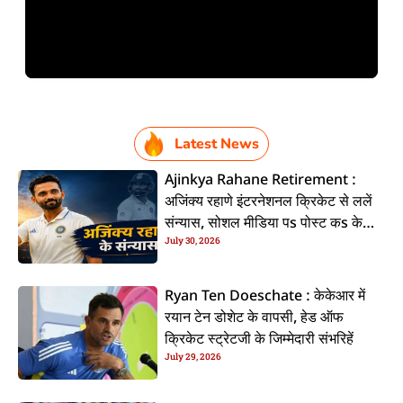
Latest News
Ajinkya Rahane Retirement :
अजिंक्य रहाणे इंटरनेशनल क्रिकेट से ललें
संन्यास, सोशल मीडिया पs पोस्ट कs के
July 30, 2026
कइलें एलान
Ryan Ten Doeschate : केकेआर में
रयान टेन डोशेट के वापसी, हेड ऑफ
क्रिकेट स्ट्रेटजी के जिम्मेदारी संभरिहें
July 29, 2026