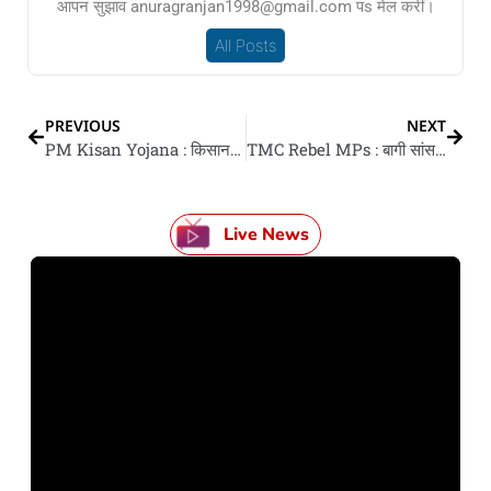
आपन सुझाव anuragranjan1998@gmail.com पs मेल करीं।
All Posts
PREVIOUS
NEXT
PM Kisan Yojana : किसानन के खाता में एह दिन आई 23वीं किस्त, जानीं किस्त पावे खातिर का करे के पड़ी?
TMC Rebel MPs : बागी सांसदन के विलय पs तुरंत फैसला ना होई, लोकसभा स्पीकर लिहें कानूनी राय, ममता गुट से मांगल गइल जवाब
Live News