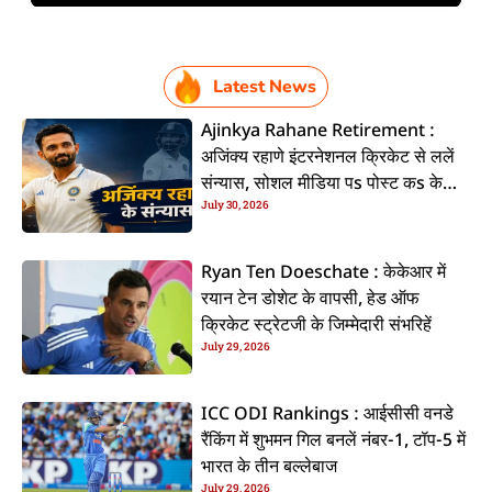
Latest News
Ajinkya Rahane Retirement :
अजिंक्य रहाणे इंटरनेशनल क्रिकेट से ललें
संन्यास, सोशल मीडिया पs पोस्ट कs के
July 30, 2026
कइलें एलान
Ryan Ten Doeschate : केकेआर में
रयान टेन डोशेट के वापसी, हेड ऑफ
क्रिकेट स्ट्रेटजी के जिम्मेदारी संभरिहें
July 29, 2026
ICC ODI Rankings : आईसीसी वनडे
रैंकिंग में शुभमन गिल बनलें नंबर-1, टॉप-5 में
भारत के तीन बल्लेबाज
July 29, 2026