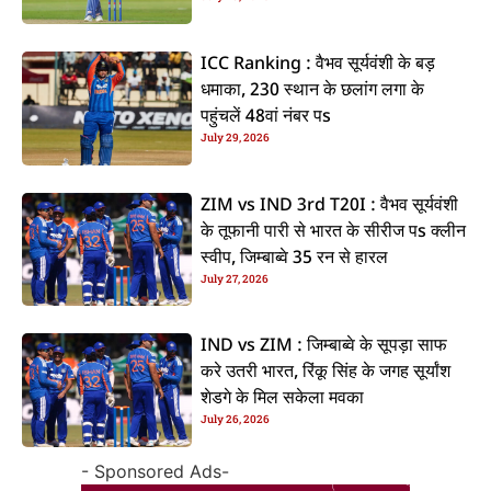
ICC Ranking : वैभव सूर्यवंशी के बड़
धमाका, 230 स्थान के छलांग लगा के
पहुंचलें 48वां नंबर पs
July 29, 2026
ZIM vs IND 3rd T20I : वैभव सूर्यवंशी
के तूफानी पारी से भारत के सीरीज पs क्लीन
स्वीप, जिम्बाब्वे 35 रन से हारल
July 27, 2026
IND vs ZIM : जिम्बाब्वे के सूपड़ा साफ
करे उतरी भारत, रिंकू सिंह के जगह सूर्यांश
शेडगे के मिल सकेला मवका
July 26, 2026
- Sponsored Ads-