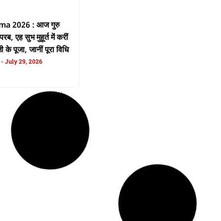
a 2026 : आज गुरु
Ram Mandir Donation Theft :
परब, एह सुभ मुहूर्त में करीं
चढ़ावा चोरी के जांच खातिर नया SIT
ी के पूजा, जानीं पूरा विधि
गठित, IG किरण एस करिहें अगुवाई
n
July 29, 2026
Anurag Ranjan
July 27, 2026
Read More »
ase : सीजेपी के केंद्र
BSNL Freedom Offer : 150 रुपिया
वनी, कहलस- वादा टूटल
में मिली JioHotstar, Zee5 आ