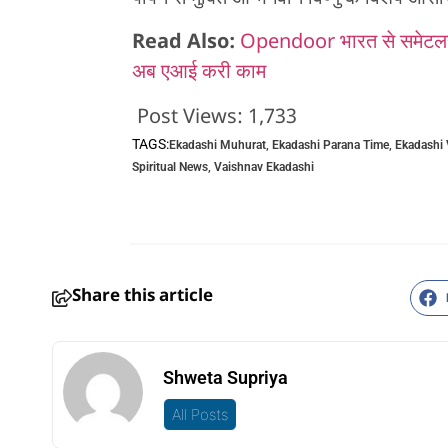
Read Also:
Opendoor भारत से समेटलस
अब एआई करी काम
Post Views:
1,733
TAGS:
Ekadashi Muhurat
,
Ekadashi Parana Time
,
Ekadashi 
Spiritual News
,
Vaishnav Ekadashi
Share this article
Shweta Supriya
All Posts