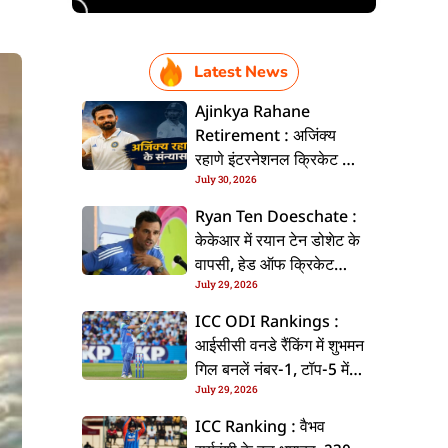
Latest News
Ajinkya Rahane
Retirement : अजिंक्य
रहाणे इंटरनेशनल क्रिकेट से
July 30, 2026
ललें संन्यास, सोशल मीडिया
पs पोस्ट कs के कइलें एलान
Ryan Ten Doeschate :
केकेआर में रयान टेन डोशेट के
वापसी, हेड ऑफ क्रिकेट
July 29, 2026
स्ट्रेटजी के जिम्मेदारी संभरिहें
ICC ODI Rankings :
आईसीसी वनडे रैंकिंग में शुभमन
गिल बनलें नंबर-1, टॉप-5 में
July 29, 2026
भारत के तीन बल्लेबाज
ICC Ranking : वैभव