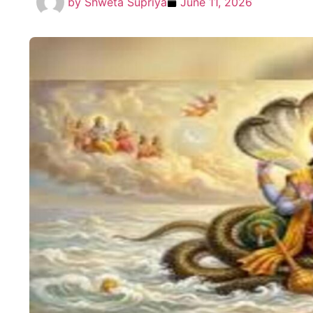
by
Shweta Supriya
June 11, 2026