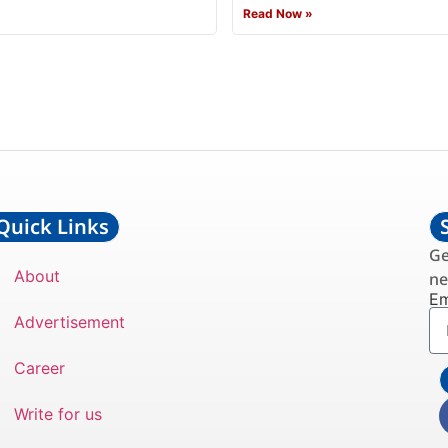
»
Read Now »
Quick Links
Ge
About
ne
Em
Advertisement
Career
Write for us