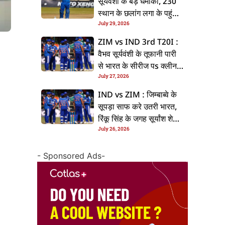
सूर्यवंशी के बड़ धमाका, 230
स्थान के छलांग लगा के पहुंचलें
July 29, 2026
48वां नंबर पs
ZIM vs IND 3rd T20I :
वैभव सूर्यवंशी के तूफानी पारी
से भारत के सीरीज पs क्लीन
July 27, 2026
स्वीप, जिम्बाब्वे 35 रन से
हारल
IND vs ZIM : जिम्बाब्वे के
सूपड़ा साफ करे उतरी भारत,
रिंकू सिंह के जगह सूर्यांश शेडगे
July 26, 2026
के मिल सकेला मवका
- Sponsored Ads-