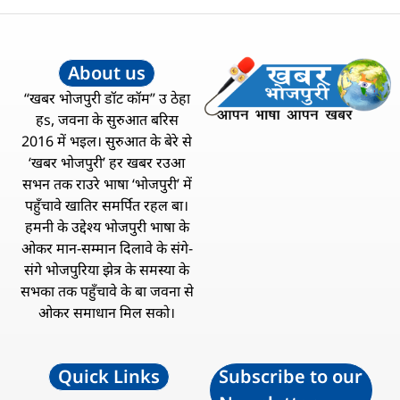
About us
“खबर भोजपुरी डॉट कॉम” उ ठेहा
हs, जवना के सुरुआत बरिस
2016 में भइल। सुरुआत के बेरे से
‘खबर भोजपुरी’ हर खबर रउआ
सभन तक राउरे भाषा ‘भोजपुरी’ में
पहुँचावे खातिर समर्पित रहल बा।
हमनी के उद्देश्य भोजपुरी भाषा के
ओकर मान-सम्मान दिलावे के संगे-
संगे भोजपुरिया झेत्र के समस्या के
सभका तक पहुँचावे के बा जवना से
ओकर समाधान मिल सको।
Quick Links
Subscribe to our