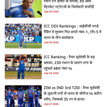
रयान टेन डोशेट के वापसी, हेड ऑफ
क्रिकेट स्ट्रेटजी के जिम्मेदारी संभरिहें
July 29, 2026
ICC ODI Rankings : आईसीसी वनडे
रैंकिंग में शुभमन गिल बनलें नंबर-1, टॉप-5 में
भारत के तीन बल्लेबाज
July 29, 2026
ICC Ranking : वैभव सूर्यवंशी के बड़
धमाका, 230 स्थान के छलांग लगा के
पहुंचलें 48वां नंबर पs
July 29, 2026
ZIM vs IND 3rd T20I : वैभव सूर्यवंशी
के तूफानी पारी से भारत के सीरीज पs क्लीन
स्वीप, जिम्बाब्वे 35 रन से हारल
July 27, 2026