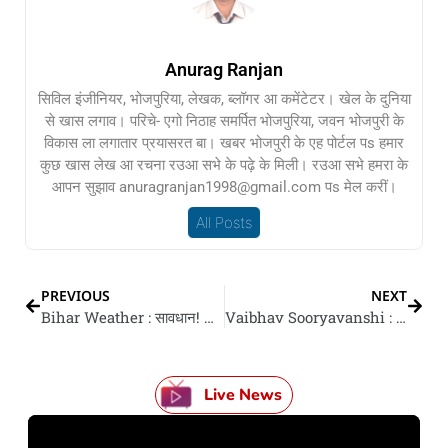
Anurag Ranjan
सिविल इंजीनियर, भोजपुरिया, लेखक, ब्लॉगर आ कमेंटेटर। खेल के दुनिया
से खास लगाव। परिचे- एगो निठाह समर्पित भोजपुरिया, जवन भोजपुरी के
विकास ला लगातार प्रयासरत बा। खबर भोजपुरी के एह पोर्टल पs हमार
कुछ खास लेख आ रचना रउआ सभे के पढ़े के मिली। रउआ सभे हमरा के
आपन सुझाव anuragranjan1998@gmail.com पs मेल करीं।
All Posts
PREVIOUS
NEXT
Bihar Weather : सावधान! आज पूरा बिहार में आंधी-बरखा के रेड अलर्ट, ओलावृष्टि के संभावना, खराब मौसम से 9 लोगन के मौत
Vaibhav Sooryavanshi : 15 बरिस के उमिर में दुनिया के चउका रहल बाड़ें वैभव सूर्यवंशी, फेर कइलें कमाल, मात्र 514 गेना में बनवलें ई रिकॉर्ड
Live News