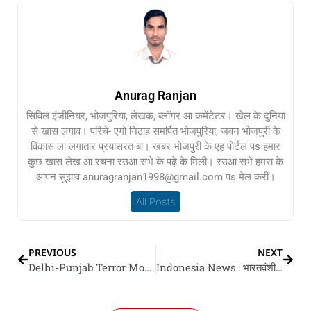
Anurag Ranjan
सिविल इंजीनियर, भोजपुरिया, लेखक, ब्लॉगर आ कमेंटेटर। खेल के दुनिया
से खास लगाव। परिचे- एगो निठाह समर्पित भोजपुरिया, जवन भोजपुरी के
विकास ला लगातार प्रयासरत बा। खबर भोजपुरी के एह पोर्टल पs हमार
कुछ खास लेख आ रचना रउआ सभे के पढ़े के मिली। रउआ सभे हमरा के
आपन सुझाव anuragranjan1998@gmail.com पs मेल करीं।
All Posts
PREVIOUS
NEXT
Delhi-Punjab Terror Module : दिल्ली आ पंजाब से 6 गो आउर संदिग्ध आतंकी गिरफ्तार, पाकिस्तानी एजेंट शहजाद भट्टी मॉड्यूल-2 के भंडाफोड़
Indonesia News : भारतवंशी इंडोनेशिया के राष्ट्रपति के संगे खेल कइलस? CIA एजेंट बनके अरबन रुपिया के डिफेंस डील हथियावे के आरोप