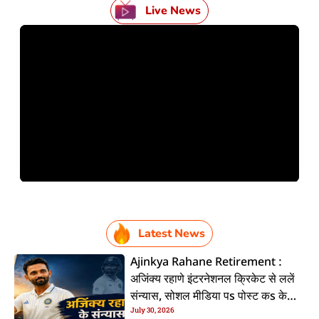
Live News
Latest News
Ajinkya Rahane Retirement :
अजिंक्य रहाणे इंटरनेशनल क्रिकेट से ललें
संन्यास, सोशल मीडिया पs पोस्ट कs के
July 30, 2026
कइलें एलान