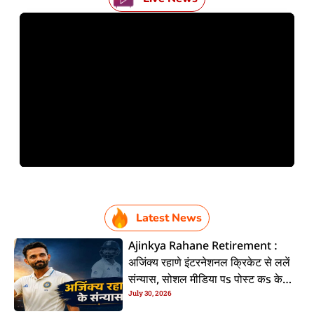
Latest News
Ajinkya Rahane Retirement :
अजिंक्य रहाणे इंटरनेशनल क्रिकेट से ललें
संन्यास, सोशल मीडिया पs पोस्ट कs के
July 30, 2026
कइलें एलान