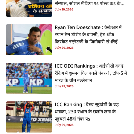
संन्यास, सोशल मीडिया पs पोस्ट कs के
July 30, 2026
कइलें एलान
Ryan Ten Doeschate : केकेआर में
रयान टेन डोशेट के वापसी, हेड ऑफ
क्रिकेट स्ट्रेटजी के जिम्मेदारी संभरिहें
July 29, 2026
ICC ODI Rankings : आईसीसी वनडे
रैंकिंग में शुभमन गिल बनलें नंबर-1, टॉप-5 में
भारत के तीन बल्लेबाज
July 29, 2026
ICC Ranking : वैभव सूर्यवंशी के बड़
धमाका, 230 स्थान के छलांग लगा के
पहुंचलें 48वां नंबर पs
July 29, 2026