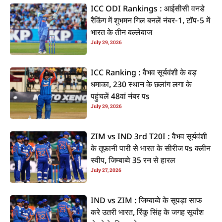
ICC ODI Rankings : आईसीसी वनडे
रैंकिंग में शुभमन गिल बनलें नंबर-1, टॉप-5 में
भारत के तीन बल्लेबाज
July 29, 2026
ICC Ranking : वैभव सूर्यवंशी के बड़
धमाका, 230 स्थान के छलांग लगा के
पहुंचलें 48वां नंबर पs
July 29, 2026
ZIM vs IND 3rd T20I : वैभव सूर्यवंशी
के तूफानी पारी से भारत के सीरीज पs क्लीन
स्वीप, जिम्बाब्वे 35 रन से हारल
July 27, 2026
IND vs ZIM : जिम्बाब्वे के सूपड़ा साफ
करे उतरी भारत, रिंकू सिंह के जगह सूर्यांश