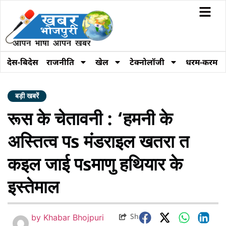
देस-बिदेस
राजनीति
खेल
टेक्नोलॉजी
धरम-करम
बड़ी खबरें
रूस के चेतावनी : ‘हमनी के
अस्तित्व पs मंडराइल खतरा त
कइल जाई पsमाणु हथियार के
इस्तेमाल
Share
by
Khabar Bhojpuri