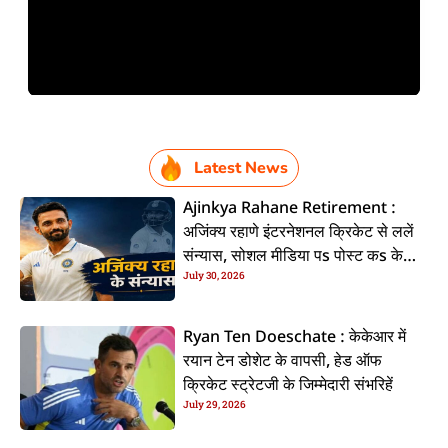
Latest News
Ajinkya Rahane Retirement :
अजिंक्य रहाणे इंटरनेशनल क्रिकेट से ललें
संन्यास, सोशल मीडिया पs पोस्ट कs के
July 30, 2026
कइलें एलान
Ryan Ten Doeschate : केकेआर में
रयान टेन डोशेट के वापसी, हेड ऑफ
क्रिकेट स्ट्रेटजी के जिम्मेदारी संभरिहें
July 29, 2026