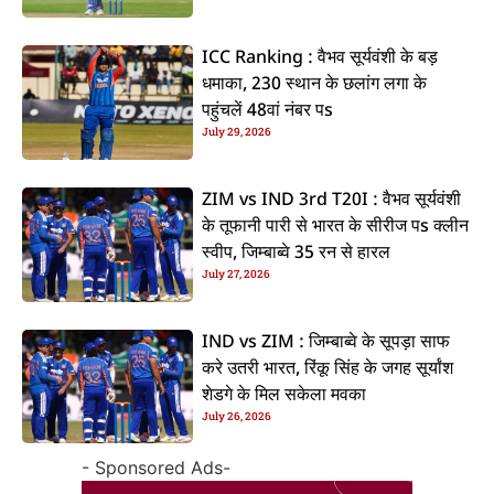
ICC Ranking : वैभव सूर्यवंशी के बड़
धमाका, 230 स्थान के छलांग लगा के
पहुंचलें 48वां नंबर पs
July 29, 2026
ZIM vs IND 3rd T20I : वैभव सूर्यवंशी
के तूफानी पारी से भारत के सीरीज पs क्लीन
स्वीप, जिम्बाब्वे 35 रन से हारल
July 27, 2026
IND vs ZIM : जिम्बाब्वे के सूपड़ा साफ
करे उतरी भारत, रिंकू सिंह के जगह सूर्यांश
शेडगे के मिल सकेला मवका
July 26, 2026
- Sponsored Ads-