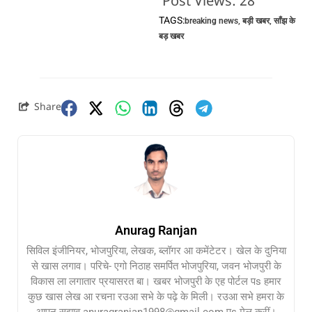
Post Views:
28
TAGS:
breaking news
,
बड़ी खबर
,
साँझ के
बड़ खबर
Share
Anurag Ranjan
सिविल इंजीनियर, भोजपुरिया, लेखक, ब्लॉगर आ कमेंटेटर। खेल के दुनिया
से खास लगाव। परिचे- एगो निठाह समर्पित भोजपुरिया, जवन भोजपुरी के
विकास ला लगातार प्रयासरत बा। खबर भोजपुरी के एह पोर्टल पs हमार
कुछ खास लेख आ रचना रउआ सभे के पढ़े के मिली। रउआ सभे हमरा के
आपन सुझाव anuragranjan1998@gmail.com पs मेल करीं।