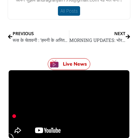
All Posts
PREVIOUS
NEXT
रूस के चेतावनी : ‘हमनी के अस्तित्व पs मंडराइल खतरा त कइल जाई पsमाणु हथियार के इस्तेमाल
MORNING UPDATES: भोर के 10 गो बड़ खबर
Live News