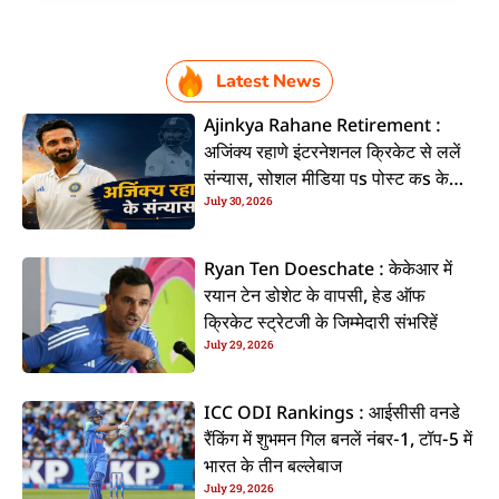
Latest News
Ajinkya Rahane Retirement :
अजिंक्य रहाणे इंटरनेशनल क्रिकेट से ललें
संन्यास, सोशल मीडिया पs पोस्ट कs के
July 30, 2026
कइलें एलान
Ryan Ten Doeschate : केकेआर में
रयान टेन डोशेट के वापसी, हेड ऑफ
क्रिकेट स्ट्रेटजी के जिम्मेदारी संभरिहें
July 29, 2026
ICC ODI Rankings : आईसीसी वनडे
रैंकिंग में शुभमन गिल बनलें नंबर-1, टॉप-5 में
भारत के तीन बल्लेबाज
July 29, 2026