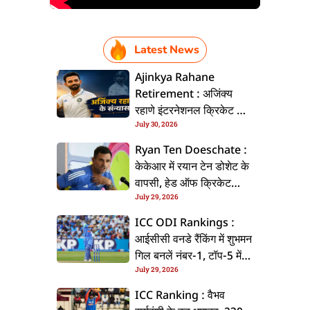
Latest News
Ajinkya Rahane
Retirement : अजिंक्य
रहाणे इंटरनेशनल क्रिकेट से
July 30, 2026
ललें संन्यास, सोशल मीडिया
पs पोस्ट कs के कइलें एलान
Ryan Ten Doeschate :
केकेआर में रयान टेन डोशेट के
वापसी, हेड ऑफ क्रिकेट
July 29, 2026
स्ट्रेटजी के जिम्मेदारी संभरिहें
ICC ODI Rankings :
आईसीसी वनडे रैंकिंग में शुभमन
गिल बनलें नंबर-1, टॉप-5 में
July 29, 2026
भारत के तीन बल्लेबाज
ICC Ranking : वैभव