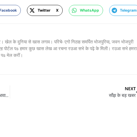
Facebook
Twitter X
WhatsApp
Telegram
र। खेल के दुनिया से खास लगाव। परिचे- एगो निठाह समर्पित भोजपुरिया, जवन भोजपुरी
 एह पोर्टल पs हमार कुछ खास लेख आ रचना रउआ सभे के पढ़े के मिली। रउआ सभे हमरा
s मेल करीं।
NEXT
गोरखपुर : दु दिवसीय दौरा पs आज गोरखपुर अइहे मुख्यमंत्री योगी, अटल आवासीय विद्यालय के करिहे निरीक्षण
साँझ के बड़ खबर