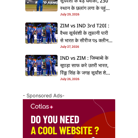
सूर्यवंशी के बड़ धमाका, 230
स्थान के छलांग लगा के पहुंचलें
July 29, 2026
48वां नंबर पs
ZIM vs IND 3rd T20I :
वैभव सूर्यवंशी के तूफानी पारी
से भारत के सीरीज पs क्लीन
July 27, 2026
स्वीप, जिम्बाब्वे 35 रन से
हारल
IND vs ZIM : जिम्बाब्वे के
सूपड़ा साफ करे उतरी भारत,
रिंकू सिंह के जगह सूर्यांश शेडगे
July 26, 2026
के मिल सकेला मवका
- Sponsored Ads-