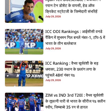
रयान टेन डोशेट के वापसी, हेड ऑफ
क्रिकेट स्ट्रेटजी के जिम्मेदारी संभरिहें
July 29, 2026
ICC ODI Rankings : आईसीसी वनडे
रैंकिंग में शुभमन गिल बनलें नंबर-1, टॉप-5 में
भारत के तीन बल्लेबाज
July 29, 2026
ICC Ranking : वैभव सूर्यवंशी के बड़
धमाका, 230 स्थान के छलांग लगा के
पहुंचलें 48वां नंबर पs
July 29, 2026
ZIM vs IND 3rd T20I : वैभव सूर्यवंशी
के तूफानी पारी से भारत के सीरीज पs क्लीन
स्वीप, जिम्बाब्वे 35 रन से हारल