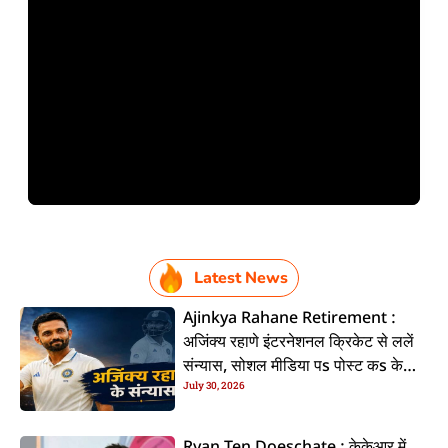
Latest News
Ajinkya Rahane Retirement :
अजिंक्य रहाणे इंटरनेशनल क्रिकेट से ललें
संन्यास, सोशल मीडिया पs पोस्ट कs के
July 30, 2026
कइलें एलान
Ryan Ten Doeschate : केकेआर में