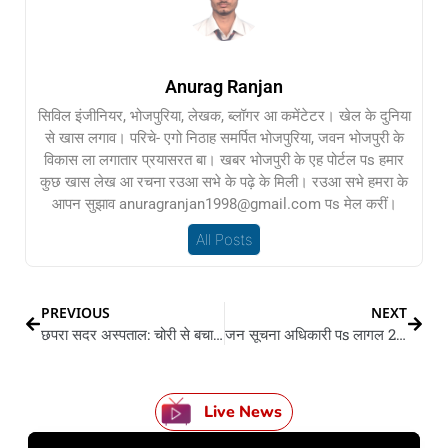
Anurag Ranjan
सिविल इंजीनियर, भोजपुरिया, लेखक, ब्लॉगर आ कमेंटेटर। खेल के दुनिया
से खास लगाव। परिचे- एगो निठाह समर्पित भोजपुरिया, जवन भोजपुरी के
विकास ला लगातार प्रयासरत बा। खबर भोजपुरी के एह पोर्टल पs हमार
कुछ खास लेख आ रचना रउआ सभे के पढ़े के मिली। रउआ सभे हमरा के
आपन सुझाव anuragranjan1998@gmail.com पs मेल करीं।
All Posts
PREVIOUS
NEXT
छपरा सदर अस्पताल: चोरी से बचावे ला पुलिसकर्मी अपना बाइक में हथकड़ी लॉक लगवले, वीडियो भइल वायरल
जन सूचना अधिकारी पs लागल 250 बच्चन के भोजन करावे के जुर्माना
Live News