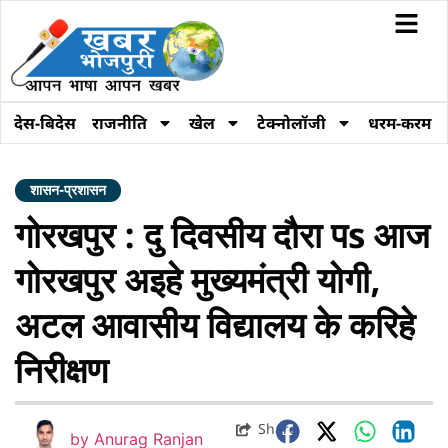
देस-बिदेस
राजनीति
खेल
टेक्नोलॉजी
धरम-करम
शासन-प्रशासन
गोरखपुर : दु दिवसीय दौरा पs आज
गोरखपुर अइहे मुख्यमंत्री योगी,
अटल आवासीय विद्यालय के करिहे
निरीक्षण
Share
by
Anurag Ranjan