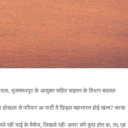
दला, मुजफ्फरपुर के आयुक्त सहित कइयन के विभाग बदलल
हा होखला से परिवार आ पार्टी में छिड़ल महाभारत होई खत्म? चरचा
ेजले रही भाई के मैसेज, लिखले रही- हमरा संगे कुछ होत बा, तs एह