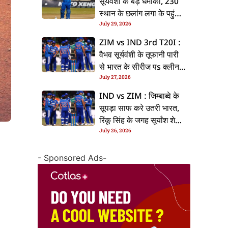
सूर्यवंशी के बड़ धमाका, 230
स्थान के छलांग लगा के पहुंचलें
July 29, 2026
48वां नंबर पs
ZIM vs IND 3rd T20I :
वैभव सूर्यवंशी के तूफानी पारी
से भारत के सीरीज पs क्लीन
July 27, 2026
स्वीप, जिम्बाब्वे 35 रन से
हारल
IND vs ZIM : जिम्बाब्वे के
सूपड़ा साफ करे उतरी भारत,
रिंकू सिंह के जगह सूर्यांश शेडगे
July 26, 2026
के मिल सकेला मवका
- Sponsored Ads-