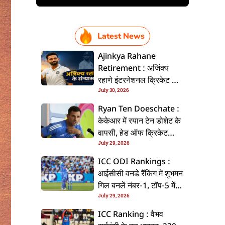
Latest News
Ajinkya Rahane
Retirement : अजिंक्य
रहाणे इंटरनेशनल क्रिकेट से
July 30, 2026
ललें संन्यास, सोशल मीडिया
पs पोस्ट कs के कइलें एलान
Ryan Ten Doeschate :
केकेआर में रयान टेन डोशेट के
वापसी, हेड ऑफ क्रिकेट
July 29, 2026
स्ट्रेटजी के जिम्मेदारी संभरिहें
ICC ODI Rankings :
आईसीसी वनडे रैंकिंग में शुभमन
गिल बनलें नंबर-1, टॉप-5 में
July 29, 2026
भारत के तीन बल्लेबाज
ICC Ranking : वैभव