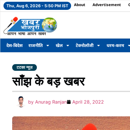
About
Advertisement
Thu, Aug 6, 2026 - 5:50 PM IST
देस-बिदेस
राजनीति
खेल
टेक्नोलॉजी
धरम-करम
टटका न्यूज़
साँझ के बड़ खबर
by
Anurag Ranjan
April 28, 2022