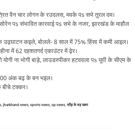
यंत्रित वैन चार लोगन के रउदलस, मवके पs सभे तुरल दम।
त सोरेन पs संभावित कारवाई पs सभे के नजर, झारखंड के माहौल
के उढ़घाटन कइले, बोलले- 8 साल में 75% हिंसा में कमी आइल।
ीना में 62 दहशतगर्द एकाउंटर में ढ़ेर।
गे योगी ना भोगी बाड़े, लाउडस्पीकर हटववला पs यूपी के सीएम के
स 700 अंक बढ़ के बन भइल।
 बीचे टक्कर।
s
,
jharkhand news
,
sports news
,
up news
,
साँझ के बड़ खबर