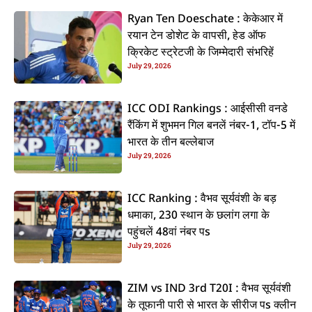
Ryan Ten Doeschate : केकेआर में
रयान टेन डोशेट के वापसी, हेड ऑफ
क्रिकेट स्ट्रेटजी के जिम्मेदारी संभरिहें
July 29, 2026
ICC ODI Rankings : आईसीसी वनडे
रैंकिंग में शुभमन गिल बनलें नंबर-1, टॉप-5 में
भारत के तीन बल्लेबाज
July 29, 2026
ICC Ranking : वैभव सूर्यवंशी के बड़
धमाका, 230 स्थान के छलांग लगा के
पहुंचलें 48वां नंबर पs
July 29, 2026
ZIM vs IND 3rd T20I : वैभव सूर्यवंशी
के तूफानी पारी से भारत के सीरीज पs क्लीन