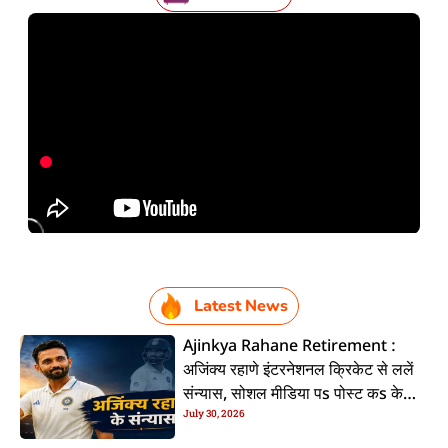
Latest News
Ajinkya Rahane Retirement :
अजिंक्य रहाणे इंटरनेशनल क्रिकेट से ललें
संन्यास, सोशल मीडिया पs पोस्ट कs के
July 30, 2026
कइलें एलान