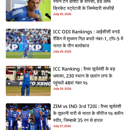
रयान टेन डोशेट के वापसी, हेड ऑफ
क्रिकेट स्ट्रेटजी के जिम्मेदारी संभरिहें
July 29, 2026
ICC ODI Rankings : आईसीसी वनडे
रैंकिंग में शुभमन गिल बनलें नंबर-1, टॉप-5 में
भारत के तीन बल्लेबाज
July 29, 2026
ICC Ranking : वैभव सूर्यवंशी के बड़
धमाका, 230 स्थान के छलांग लगा के
पहुंचलें 48वां नंबर पs
July 29, 2026
ZIM vs IND 3rd T20I : वैभव सूर्यवंशी
के तूफानी पारी से भारत के सीरीज पs क्लीन
स्वीप, जिम्बाब्वे 35 रन से हारल
July 27, 2026