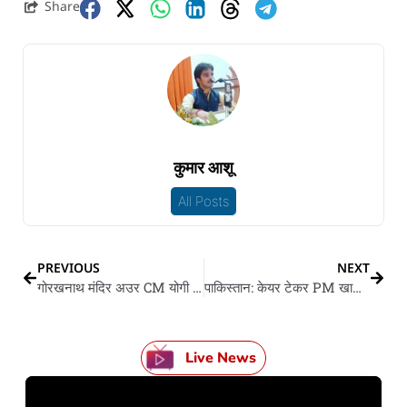
Share
कुमार आशू
All Posts
PREVIOUS
NEXT
गोरखनाथ मंदिर अउर CM योगी के बम से उड़वले के मिलल रहल धमकी
पाकिस्तान: केयर टेकर PM खातिर पूर्व जज अजमत सईद के नाव
Live News