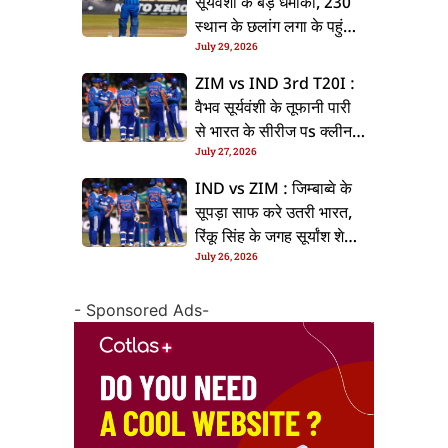
सूर्यवंशी के बड़ धमाका, 230
स्थान के छलांग लगा के पहुंचलें
July 29, 2026
48वां नंबर पs
ZIM vs IND 3rd T20I :
वैभव सूर्यवंशी के तूफानी पारी
से भारत के सीरीज पs क्लीन
July 27, 2026
स्वीप, जिम्बाब्वे 35 रन से
हारल
IND vs ZIM : जिम्बाब्वे के
सूपड़ा साफ करे उतरी भारत,
रिंकू सिंह के जगह सूर्यांश शेडगे
July 26, 2026
के मिल सकेला मवका
- Sponsored Ads-