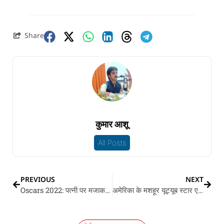
Share
कुमार आशू
All Posts
PREVIOUS
NEXT
Oscars 2022: पत्नी पर मजाक सहन नाइ कs पवने विल स्मिथ
अमेरिका के मशहूर यूट्यूब स्टार एम्मा चैम्बरलेन मेट गाला में एगो खास हार पहिन के गइल रहली, उनुकर मनसा वाहवाही लुटे के रहे, बाकिर सोशल मीडिया पs ए हार के लेके हंगामा मच गइल