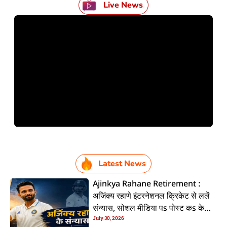
Live News
Latest News
Ajinkya Rahane Retirement :
अजिंक्य रहाणे इंटरनेशनल क्रिकेट से ललें
संन्यास, सोशल मीडिया पs पोस्ट कs के
July 30, 2026
कइलें एलान