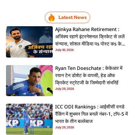
Latest News
Ajinkya Rahane Retirement :
अजिंक्य रहाणे इंटरनेशनल क्रिकेट से ललें
संन्यास, सोशल मीडिया पs पोस्ट कs के
July 30, 2026
कइलें एलान
Ryan Ten Doeschate : केकेआर में
रयान टेन डोशेट के वापसी, हेड ऑफ
क्रिकेट स्ट्रेटजी के जिम्मेदारी संभरिहें
July 29, 2026
ICC ODI Rankings : आईसीसी वनडे
रैंकिंग में शुभमन गिल बनलें नंबर-1, टॉप-5 में
भारत के तीन बल्लेबाज
July 29, 2026