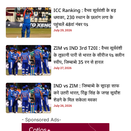
ICC Ranking : वैभव सूर्यवंशी के बड़
धमाका, 230 स्थान के छलांग लगा के
पहुंचलें 48वां नंबर पs
July 29, 2026
ZIM vs IND 3rd T20I : वैभव सूर्यवंशी
के तूफानी पारी से भारत के सीरीज पs क्लीन
स्वीप, जिम्बाब्वे 35 रन से हारल
July 27, 2026
IND vs ZIM : जिम्बाब्वे के सूपड़ा साफ
करे उतरी भारत, रिंकू सिंह के जगह सूर्यांश
शेडगे के मिल सकेला मवका
July 26, 2026
- Sponsored Ads-