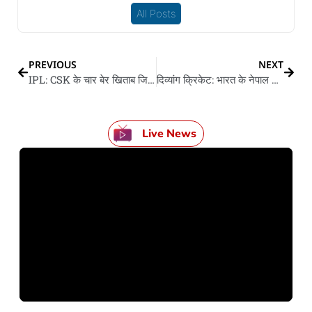
All Posts
PREVIOUS
NEXT
IPL: CSK के चार बेर खिताब जिता चुकल धोनी छोडले कप्तानी, जडेजा के मिलल कमान
दिव्यांग क्रिकेट: भारत के नेपाल आ श्रीलंका पs जीत, फाइनल में भारत आ बांग्लादेस के भिड़ंत
Live News