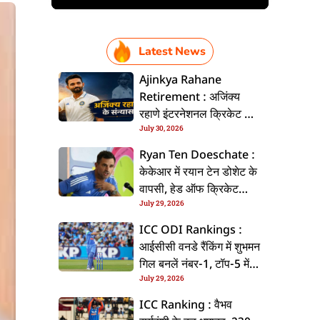
Latest News
Ajinkya Rahane
Retirement : अजिंक्य
रहाणे इंटरनेशनल क्रिकेट से
July 30, 2026
ललें संन्यास, सोशल मीडिया
पs पोस्ट कs के कइलें एलान
Ryan Ten Doeschate :
केकेआर में रयान टेन डोशेट के
वापसी, हेड ऑफ क्रिकेट
July 29, 2026
स्ट्रेटजी के जिम्मेदारी संभरिहें
ICC ODI Rankings :
आईसीसी वनडे रैंकिंग में शुभमन
गिल बनलें नंबर-1, टॉप-5 में
July 29, 2026
भारत के तीन बल्लेबाज
ICC Ranking : वैभव