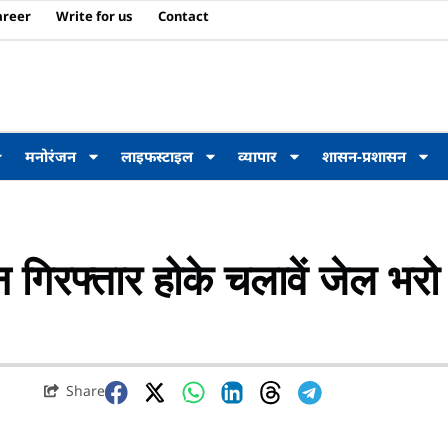
areer
Write for us
Contact
मनोरंजन
लाइफस्टाइल
व्यापार
शासन-प्रशासन
 गिरफ्तार होके चलावें जेल भरो
Share