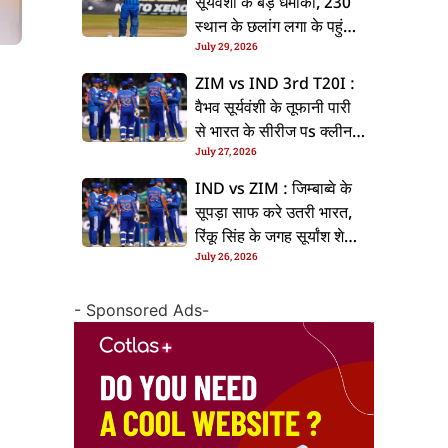
सूर्यवंशी के बड़ धमाका, 230
स्थान के छलांग लगा के पहुंचलें
July 29, 2026
48वां नंबर पs
ZIM vs IND 3rd T20I :
वैभव सूर्यवंशी के तूफानी पारी
से भारत के सीरीज पs क्लीन
July 27, 2026
स्वीप, जिम्बाब्वे 35 रन से
हारल
IND vs ZIM : जिम्बाब्वे के
सूपड़ा साफ करे उतरी भारत,
रिंकू सिंह के जगह सूर्यांश शेडगे
July 26, 2026
के मिल सकेला मवका
- Sponsored Ads-