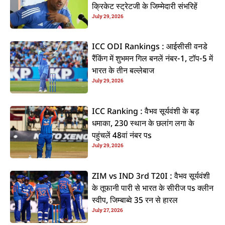
क्रिकेट स्ट्रेटजी के जिम्मेदारी संभरिहें
July 29, 2026
ICC ODI Rankings : आईसीसी वनडे
रैंकिंग में शुभमन गिल बनलें नंबर-1, टॉप-5 में
भारत के तीन बल्लेबाज
July 29, 2026
ICC Ranking : वैभव सूर्यवंशी के बड़
धमाका, 230 स्थान के छलांग लगा के
पहुंचलें 48वां नंबर पs
July 29, 2026
ZIM vs IND 3rd T20I : वैभव सूर्यवंशी
के तूफानी पारी से भारत के सीरीज पs क्लीन
स्वीप, जिम्बाब्वे 35 रन से हारल
July 27, 2026