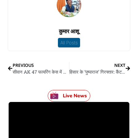
कुमार आशू
All Posts
PREVIOUS
NEXT
सीवान AK 47 फायरिंग केस में शहाबुद्दीन के बेटा ओसामा समेत आठ पs FIR
हिसार के ‘पुष्पाराज’ गिरफ्तार: कैंटर में छिपा के रखले रहल लाल चंदन के लकड़ी
Live News