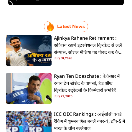
Latest News
Ajinkya Rahane Retirement :
अजिंक्य रहाणे इंटरनेशनल क्रिकेट से ललें
संन्यास, सोशल मीडिया पs पोस्ट कs के
July 30, 2026
कइलें एलान
Ryan Ten Doeschate : केकेआर में
रयान टेन डोशेट के वापसी, हेड ऑफ
क्रिकेट स्ट्रेटजी के जिम्मेदारी संभरिहें
July 29, 2026
ICC ODI Rankings : आईसीसी वनडे
रैंकिंग में शुभमन गिल बनलें नंबर-1, टॉप-5 में
भारत के तीन बल्लेबाज