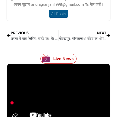
आपन सुझाव anuragranjan1998@gmail.com पs मेल करीं।
All Posts
PREVIOUS
NEXT
छपरा में मॉब लिचिंग: मर्डर कs के भाग रहल अपराधियन के लोग पकड़ल, एगो पीट-पीटके मार डाललस, दूसरका गंभीर
गोरखपुर: गोरखनाथ मंदिर के भीम सरोवर में हेड कांस्टेबल लगवले छलांग
Live News