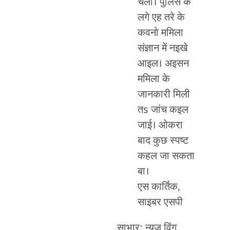
चली। पुलिस के
लगे एह तरे के
कवनो ममिला
संज्ञान में नइखे
आइल। अइसन
ममिला के
जानकारी मिली
तs जांच कइल
जाई। ओकरा
बाद कुछ स्पष्ट
कहल जा सकता
बा।
एस कार्तिक,
साइबर एसपी
साभार: न्यूज़ विंग