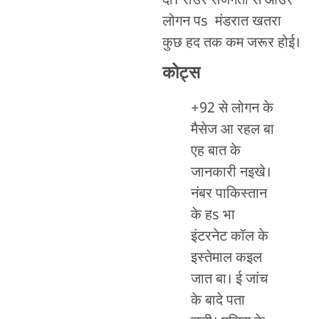
दीं। राउर सजगता से आउर
लोगन पs मंडरात खतरा
कुछ हद तक कम जरूर होई।
कोट्स
+92 से लोगन के
मैसेज आ रहल बा
एह बात के
जानकारी नइखे।
नंबर पाकिस्तान
के हs भा
इंटरनेट कॉल के
इस्तेमाल कइल
जात बा। ई जांच
के बादे पता