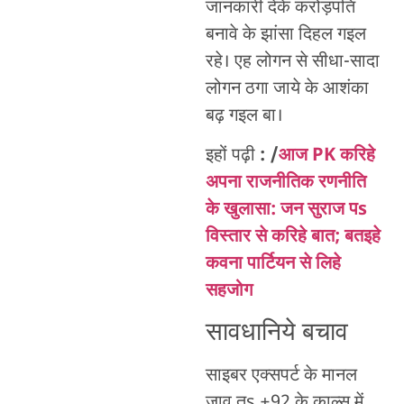
जानकारी देके करोड़पति
बनावे के झांसा दिहल गइल
रहे। एह लोगन से सीधा-सादा
लोगन ठगा जाये के आशंका
बढ़ गइल बा।
इहों पढ़ी
: /
आज PK करिहे
अपना राजनीतिक रणनीति
के खुलासा: जन सुराज पs
विस्तार से करिहे बात; बतइहे
कवना पार्टियन से लिहे
सहजोग
सावधानिये बचाव
साइबर एक्सपर्ट के मानल
जाव तs +92 के काल्स में