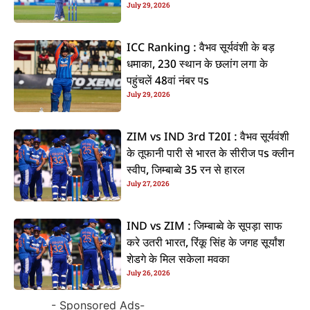
July 29, 2026
ICC Ranking : वैभव सूर्यवंशी के बड़
धमाका, 230 स्थान के छलांग लगा के
पहुंचलें 48वां नंबर पs
July 29, 2026
ZIM vs IND 3rd T20I : वैभव सूर्यवंशी
के तूफानी पारी से भारत के सीरीज पs क्लीन
स्वीप, जिम्बाब्वे 35 रन से हारल
July 27, 2026
IND vs ZIM : जिम्बाब्वे के सूपड़ा साफ
करे उतरी भारत, रिंकू सिंह के जगह सूर्यांश
शेडगे के मिल सकेला मवका
July 26, 2026
- Sponsored Ads-