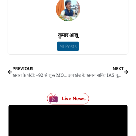
कुमार आशू
All Posts
PREVIOUS
NEXT
खतरा के घंटी: +92 से शुरू MOBILE NO. से रहीं सावधान
झारखंड के खनन सचिव IAS पूजा सिंघल गिरफ्तार, घर आ पति के अस्पताल से बड़ मात्रा में कैश बरामद
Live News