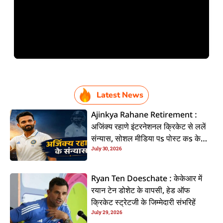
Latest News
Ajinkya Rahane Retirement :
अजिंक्य रहाणे इंटरनेशनल क्रिकेट से ललें
संन्यास, सोशल मीडिया पs पोस्ट कs के
July 30, 2026
कइलें एलान
Ryan Ten Doeschate : केकेआर में
रयान टेन डोशेट के वापसी, हेड ऑफ
क्रिकेट स्ट्रेटजी के जिम्मेदारी संभरिहें
July 29, 2026