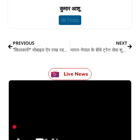
कुमार आशू
All Posts
PREVIOUS
NEXT
“किलकारी” मोबाइल ऐप राख रहल बा गर्भवती महिला आ बच्चन के सेहत के ख्याल
भारत-नेपाल के बीचे ट्रेन सेवा शुरू, PM मोदी अउर PM देउबा रिमोट दबाके जयनगर से ट्रेन कइने रवाना
Live News