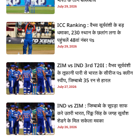
भारत के तीन बल्लेबाज
July 29, 2026
ICC Ranking : वैभव सूर्यवंशी के बड़
धमाका, 230 स्थान के छलांग लगा के
पहुंचलें 48वां नंबर पs
July 29, 2026
ZIM vs IND 3rd T20I : वैभव सूर्यवंशी
के तूफानी पारी से भारत के सीरीज पs क्लीन
स्वीप, जिम्बाब्वे 35 रन से हारल
July 27, 2026
IND vs ZIM : जिम्बाब्वे के सूपड़ा साफ
करे उतरी भारत, रिंकू सिंह के जगह सूर्यांश
शेडगे के मिल सकेला मवका
July 26, 2026