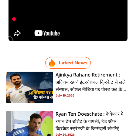
Latest News
Ajinkya Rahane Retirement :
अजिंक्य रहाणे इंटरनेशनल क्रिकेट से ललें
संन्यास, सोशल मीडिया पs पोस्ट कs के
July 30, 2026
कइलें एलान
Ryan Ten Doeschate : केकेआर में
रयान टेन डोशेट के वापसी, हेड ऑफ
क्रिकेट स्ट्रेटजी के जिम्मेदारी संभरिहें
July 29, 2026