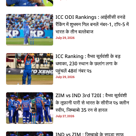
ICC ODI Rankings : आईसीसी वनडे
रैंकिंग में शुभमन गिल बनलें नंबर-1, टॉप-5 में
भारत के तीन बल्लेबाज
July 29, 2026
ICC Ranking : वैभव सूर्यवंशी के बड़
धमाका, 230 स्थान के छलांग लगा के
पहुंचलें 48वां नंबर पs
July 29, 2026
ZIM vs IND 3rd T20I : वैभव सूर्यवंशी
के तूफानी पारी से भारत के सीरीज पs क्लीन
स्वीप, जिम्बाब्वे 35 रन से हारल
July 27, 2026
IND vs ZIM : जिम्बाब्वे के सूपड़ा साफ