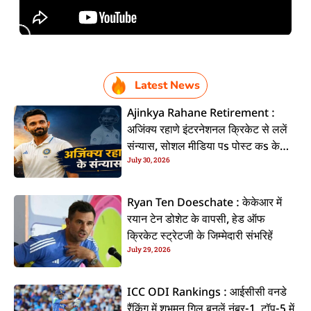
Latest News
Ajinkya Rahane Retirement :
अजिंक्य रहाणे इंटरनेशनल क्रिकेट से ललें
संन्यास, सोशल मीडिया पs पोस्ट कs के
July 30, 2026
कइलें एलान
Ryan Ten Doeschate : केकेआर में
रयान टेन डोशेट के वापसी, हेड ऑफ
क्रिकेट स्ट्रेटजी के जिम्मेदारी संभरिहें
July 29, 2026
ICC ODI Rankings : आईसीसी वनडे
रैंकिंग में शुभमन गिल बनलें नंबर-1, टॉप-5 में