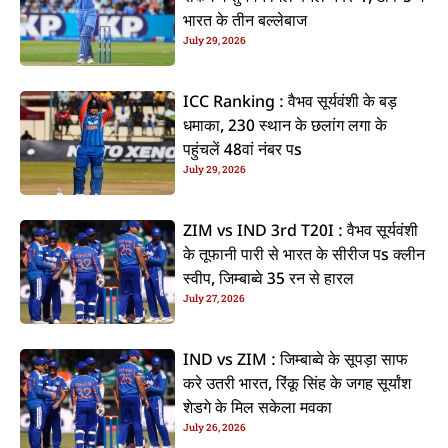
भारत के तीन बल्लेबाज
July 29, 2026
ICC Ranking : वैभव सूर्यवंशी के बड़
धमाका, 230 स्थान के छलांग लगा के
पहुंचलें 48वां नंबर पs
July 29, 2026
ZIM vs IND 3rd T20I : वैभव सूर्यवंशी
के तूफानी पारी से भारत के सीरीज पs क्लीन
स्वीप, जिम्बाब्वे 35 रन से हारल
July 27, 2026
IND vs ZIM : जिम्बाब्वे के सूपड़ा साफ
करे उतरी भारत, रिंकू सिंह के जगह सूर्यांश
शेडगे के मिल सकेला मवका
July 26, 2026