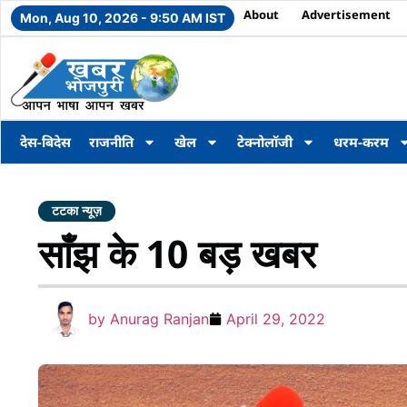
About
Advertisement
Mon, Aug 10, 2026 - 9:50 AM IST
देस-बिदेस
राजनीति
खेल
टेक्नोलॉजी
धरम-करम
टटका न्यूज़
साँझ के 10 बड़ खबर
by
Anurag Ranjan
April 29, 2022