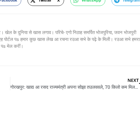
Facebook
Twitter X
WhatsApp
Telegram
र। खेल के दुनिया से खास लगाव। परिचे- एगो निठाह समर्पित भोजपुरिया, जवन भोजपुरी
 एह पोर्टल पs हमार कुछ खास लेख आ रचना रउआ सभे के पढ़े के मिली। रउआ सभे हमरा
s मेल करीं।
NEXT
गोरखपुर: खाद्य आ रसद राज्यमंत्री अपना सोझा तउलववले, 70 किलो कम मिलल गेंहू