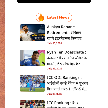
Latest News
Ajinkya Rahane
Retirement : अजिंक्य
रहाणे इंटरनेशनल क्रिकेट से
July 30, 2026
ललें संन्यास, सोशल मीडिया
पs पोस्ट कs के कइलें एलान
Ryan Ten Doeschate :
केकेआर में रयान टेन डोशेट के
वापसी, हेड ऑफ क्रिकेट
July 29, 2026
स्ट्रेटजी के जिम्मेदारी संभरिहें
ICC ODI Rankings :
आईसीसी वनडे रैंकिंग में शुभमन
गिल बनलें नंबर-1, टॉप-5 में
July 29, 2026
भारत के तीन बल्लेबाज
ICC Ranking : वैभव