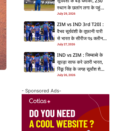
सूर्यवंशी के बड़ धमाका, 230
स्थान के छलांग लगा के पहुंचलें
July 29, 2026
48वां नंबर पs
ZIM vs IND 3rd T20I :
वैभव सूर्यवंशी के तूफानी पारी
से भारत के सीरीज पs क्लीन
July 27, 2026
स्वीप, जिम्बाब्वे 35 रन से
हारल
IND vs ZIM : जिम्बाब्वे के
सूपड़ा साफ करे उतरी भारत,
रिंकू सिंह के जगह सूर्यांश शेडगे
July 26, 2026
के मिल सकेला मवका
- Sponsored Ads-