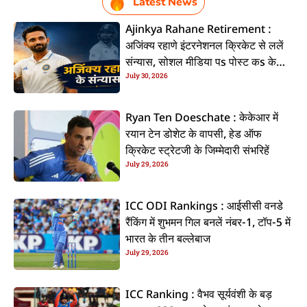
Latest News
Ajinkya Rahane Retirement :
अजिंक्य रहाणे इंटरनेशनल क्रिकेट से ललें
संन्यास, सोशल मीडिया पs पोस्ट कs के
July 30, 2026
कइलें एलान
Ryan Ten Doeschate : केकेआर में
रयान टेन डोशेट के वापसी, हेड ऑफ
क्रिकेट स्ट्रेटजी के जिम्मेदारी संभरिहें
July 29, 2026
ICC ODI Rankings : आईसीसी वनडे
रैंकिंग में शुभमन गिल बनलें नंबर-1, टॉप-5 में
भारत के तीन बल्लेबाज
July 29, 2026
ICC Ranking : वैभव सूर्यवंशी के बड़