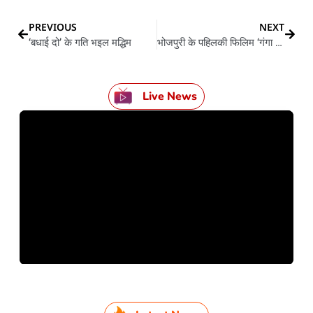
PREVIOUS
NEXT
‘बधाई दो’ के गति भइल मद्धिम
भोजपुरी के पहिलकी फिलिम ‘गंगा मइया तोहे पियरी चढ़इबो’ आजुए के दीने भइल रहे रिलीज
Live News