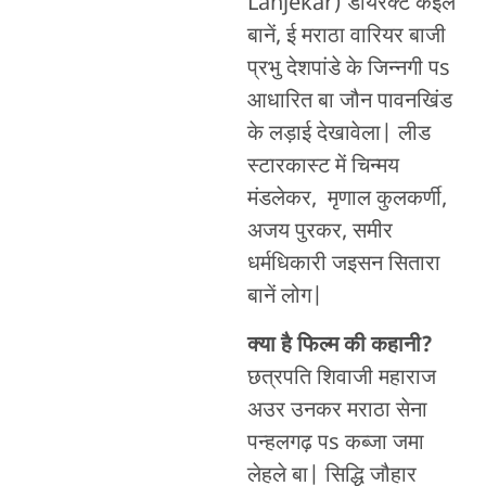
Lanjekar) डायरेक्ट कइले
बानें, ई मराठा वारियर बाजी
प्रभु देशपांडे के जिन्नगी पs
आधारित बा जौन पावनखिंड
के लड़ाई देखावेला| लीड
स्टारकास्ट में चिन्मय
मंडलेकर, मृणाल कुलकर्णी,
अजय पुरकर, समीर
धर्मधिकारी जइसन सितारा
बानें लोग|
क्या है फिल्म की कहानी?
छत्रपति शिवाजी महाराज
अउर उनकर मराठा सेना
पन्हलगढ़ पs कब्जा जमा
लेहले बा| सिद्धि जौहार