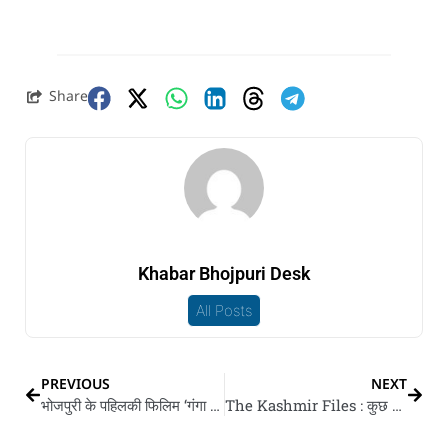
Share
Khabar Bhojpuri Desk
All Posts
PREVIOUS
NEXT
भोजपुरी के पहिलकी फिलिम ‘गंगा मइया तोहे पियरी चढ़इबो’ आजुए के दीने भइल रहे रिलीज
The Kashmir Files : कुछ लोग बतावल प्रोपेगेंडा त कुमार विश्वास एह तरे कइनें पलटवार