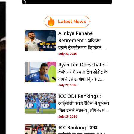
Latest News
Ajinkya Rahane
Retirement : अजिंक्य
रहाणे इंटरनेशनल क्रिकेट से
July 30, 2026
ललें संन्यास, सोशल मीडिया
पs पोस्ट कs के कइलें एलान
Ryan Ten Doeschate :
केकेआर में रयान टेन डोशेट के
वापसी, हेड ऑफ क्रिकेट
July 29, 2026
स्ट्रेटजी के जिम्मेदारी संभरिहें
ICC ODI Rankings :
आईसीसी वनडे रैंकिंग में शुभमन
गिल बनलें नंबर-1, टॉप-5 में
July 29, 2026
भारत के तीन बल्लेबाज
ICC Ranking : वैभव