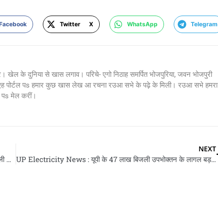
Facebook
Twitter X
WhatsApp
Telegram
र। खेल के दुनिया से खास लगाव। परिचे- एगो निठाह समर्पित भोजपुरिया, जवन भोजपुरी
 एह पोर्टल पs हमार कुछ खास लेख आ रचना रउआ सभे के पढ़े के मिली। रउआ सभे हमरा
s मेल करीं।
NEXT
Parliament Monsoon Session : 20 जुलाई से 13 अगस्त तक चली संसद के मानसून सत्र, केंद्रीय मंत्री किरेन रिजिजू देलें जानकारी
UP Electricity News : यूपी के 47 लाख बिजली उपभोक्तन के लागल बड़ झटका, बिना बतवले बढ़ा दिहल गइल लोड