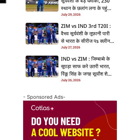
सूर्यवंशी के बड़ धमाका, 230
स्थान के छलांग लगा के पहुंचलें
July 29, 2026
48वां नंबर पs
ZIM vs IND 3rd T20I :
वैभव सूर्यवंशी के तूफानी पारी
से भारत के सीरीज पs क्लीन
July 27, 2026
स्वीप, जिम्बाब्वे 35 रन से
हारल
IND vs ZIM : जिम्बाब्वे के
सूपड़ा साफ करे उतरी भारत,
रिंकू सिंह के जगह सूर्यांश शेडगे
July 26, 2026
के मिल सकेला मवका
- Sponsored Ads-