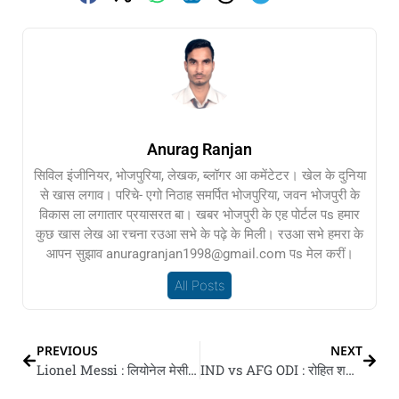
Anurag Ranjan
सिविल इंजीनियर, भोजपुरिया, लेखक, ब्लॉगर आ कमेंटेटर। खेल के दुनिया
से खास लगाव। परिचे- एगो निठाह समर्पित भोजपुरिया, जवन भोजपुरी के
विकास ला लगातार प्रयासरत बा। खबर भोजपुरी के एह पोर्टल पs हमार
कुछ खास लेख आ रचना रउआ सभे के पढ़े के मिली। रउआ सभे हमरा के
आपन सुझाव anuragranjan1998@gmail.com पs मेल करीं।
All Posts
PREVIOUS
NEXT
Lionel Messi : लियोनेल मेसी के हैट्रिक से रिकॉर्ड्स के टूटल बाढ़, अर्जेंटीना के अल्जीरिया पs सानदार जीत
IND vs AFG ODI : रोहित शर्मा रचलें इतिहास, लिस्ट ए क्रिकेट में 14 हजार रन पूरा करे वाला भारत के टॉप-5 बल्लेबाजन में भइलें सामिल