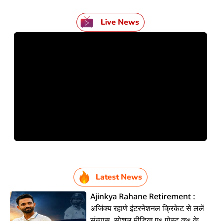
Live News
Latest News
Ajinkya Rahane Retirement :
अजिंक्य रहाणे इंटरनेशनल क्रिकेट से ललें
संन्यास, सोशल मीडिया पs पोस्ट कs के