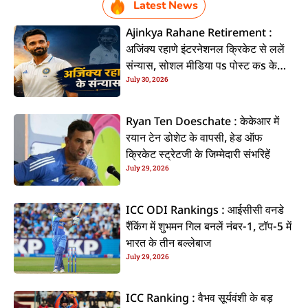
Latest News
Ajinkya Rahane Retirement :
अजिंक्य रहाणे इंटरनेशनल क्रिकेट से ललें
संन्यास, सोशल मीडिया पs पोस्ट कs के
July 30, 2026
कइलें एलान
Ryan Ten Doeschate : केकेआर में
रयान टेन डोशेट के वापसी, हेड ऑफ
क्रिकेट स्ट्रेटजी के जिम्मेदारी संभरिहें
July 29, 2026
ICC ODI Rankings : आईसीसी वनडे
रैंकिंग में शुभमन गिल बनलें नंबर-1, टॉप-5 में
भारत के तीन बल्लेबाज
July 29, 2026
ICC Ranking : वैभव सूर्यवंशी के बड़