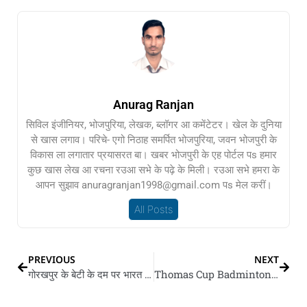
Anurag Ranjan
सिविल इंजीनियर, भोजपुरिया, लेखक, ब्लॉगर आ कमेंटेटर। खेल के दुनिया
से खास लगाव। परिचे- एगो निठाह समर्पित भोजपुरिया, जवन भोजपुरी के
विकास ला लगातार प्रयासरत बा। खबर भोजपुरी के एह पोर्टल पs हमार
कुछ खास लेख आ रचना रउआ सभे के पढ़े के मिली। रउआ सभे हमरा के
आपन सुझाव anuragranjan1998@gmail.com पs मेल करीं।
All Posts
PREVIOUS
NEXT
गोरखपुर के बेटी के दम पर भारत जीतल स्‍वर्ण पदक
Thomas Cup Badminton: भारत रचलस इतिहास, पहिला बेर जीतलस थॉमस कप, 14 बार के चैंपियन इंडोनेशिया के हरवलस