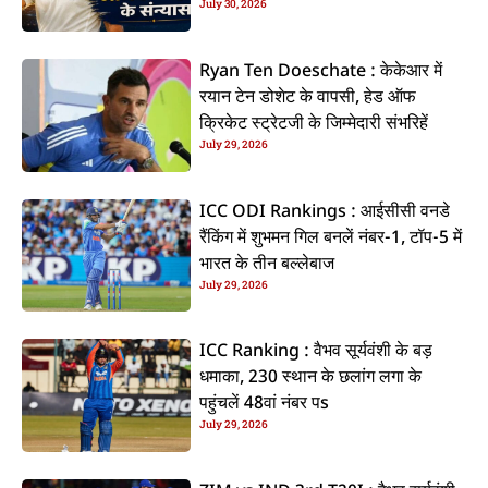
July 30, 2026
कइलें एलान
Ryan Ten Doeschate : केकेआर में
रयान टेन डोशेट के वापसी, हेड ऑफ
क्रिकेट स्ट्रेटजी के जिम्मेदारी संभरिहें
July 29, 2026
ICC ODI Rankings : आईसीसी वनडे
रैंकिंग में शुभमन गिल बनलें नंबर-1, टॉप-5 में
भारत के तीन बल्लेबाज
July 29, 2026
ICC Ranking : वैभव सूर्यवंशी के बड़
धमाका, 230 स्थान के छलांग लगा के
पहुंचलें 48वां नंबर पs
July 29, 2026