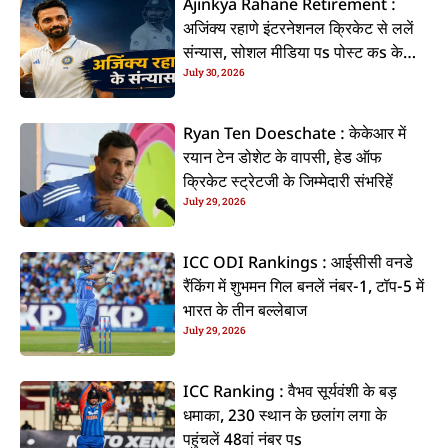
Ajinkya Rahane Retirement :
अजिंक्य रहाणे इंटरनेशनल क्रिकेट से ललें
संन्यास, सोशल मीडिया पs पोस्ट कs के
July 30, 2026
कइलें एलान
Ryan Ten Doeschate : केकेआर में
रयान टेन डोशेट के वापसी, हेड ऑफ
क्रिकेट स्ट्रेटजी के जिम्मेदारी संभरिहें
July 29, 2026
ICC ODI Rankings : आईसीसी वनडे
रैंकिंग में शुभमन गिल बनलें नंबर-1, टॉप-5 में
भारत के तीन बल्लेबाज
July 29, 2026
ICC Ranking : वैभव सूर्यवंशी के बड़
धमाका, 230 स्थान के छलांग लगा के
पहुंचलें 48वां नंबर पs