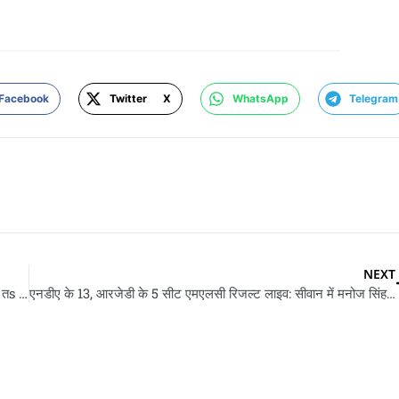
Facebook
Twitter X
WhatsApp
Telegram
NEXT
तेज आवाज पs शाह के संसद में सफाई: हम खिसियानी ना, हमार उंच आवाज तs मैनुफेक्चरिंग डिफ़ेक्ट हs
एनडीए के 13, आरजेडी के 5 सीट एमएलसी रिजल्ट लाइव: सीवान में मनोज सिंह आ रईस खान के हार