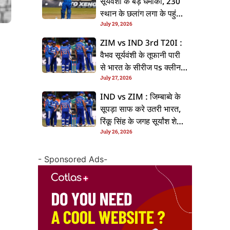
सूर्यवंशी के बड़ धमाका, 230
स्थान के छलांग लगा के पहुंचलें
July 29, 2026
48वां नंबर पs
ZIM vs IND 3rd T20I :
वैभव सूर्यवंशी के तूफानी पारी
से भारत के सीरीज पs क्लीन
July 27, 2026
स्वीप, जिम्बाब्वे 35 रन से
हारल
IND vs ZIM : जिम्बाब्वे के
सूपड़ा साफ करे उतरी भारत,
रिंकू सिंह के जगह सूर्यांश शेडगे
July 26, 2026
के मिल सकेला मवका
- Sponsored Ads-