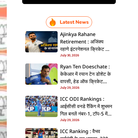
Latest News
Ajinkya Rahane
Retirement : अजिंक्य
रहाणे इंटरनेशनल क्रिकेट से
July 30, 2026
ललें संन्यास, सोशल मीडिया
पs पोस्ट कs के कइलें एलान
Ryan Ten Doeschate :
केकेआर में रयान टेन डोशेट के
वापसी, हेड ऑफ क्रिकेट
July 29, 2026
स्ट्रेटजी के जिम्मेदारी संभरिहें
ICC ODI Rankings :
आईसीसी वनडे रैंकिंग में शुभमन
गिल बनलें नंबर-1, टॉप-5 में
July 29, 2026
भारत के तीन बल्लेबाज
ICC Ranking : वैभव